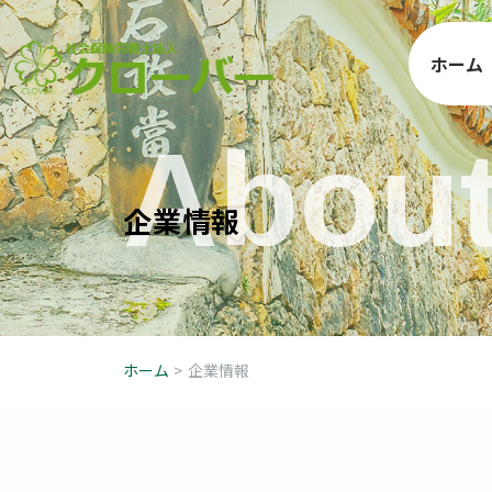
ホーム
A
b
o
u
企
業
情
報
ホーム
>
企業情報