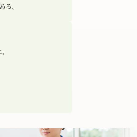
ある。
に、