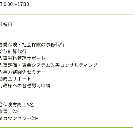
 9:00～17:30
日祝日
労働保険・社会保険の事務代行
給与計算代行
人事労務管理サポート
人事評価・賃金システム改善コンサルティング
人事労務関係セミナー
助成金サポート
行政庁への各種認可申請
会保険労務士5名
政書士2名
業カウンセラー2名