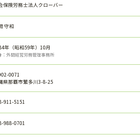
会保険労務士法人クローバー
間 守和
984年（昭和59年）10月
身：外間経営労務管理事務所
02-0071
縄県那覇市繁多川3-8-25
8-911-5151
8-988-0701