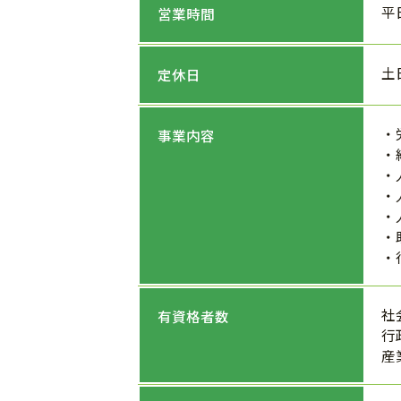
平日
営業時間
土
定休日
・
事業内容
・
・
・
・
・
・
社
有資格者数
行
産