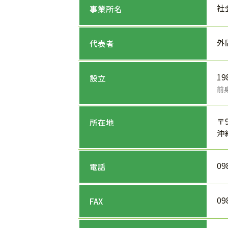
社
事業所名
外
代表者
1
設立
前
〒9
所在地
沖
09
電話
09
FAX