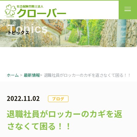
T
o
p
i
c
s
ト
ピ
ッ
ク
ス
ホーム
>
最新情報
>
退職社員がロッカーのカギを返さなくて困る！！
2022.11.02
ブログ
退職社員がロッカーのカギを返
さなくて困る！！