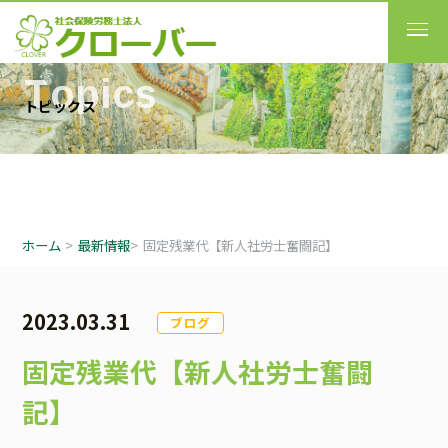
T
o
p
i
c
s
ト
ピ
ッ
ク
ス
ホーム
>
最新情報
>
固定残業代【新人社労士奮闘記】
2023.03.31
ブログ
固定残業代【新人社労士奮闘
記】