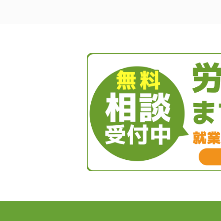
シ
ョ
ン