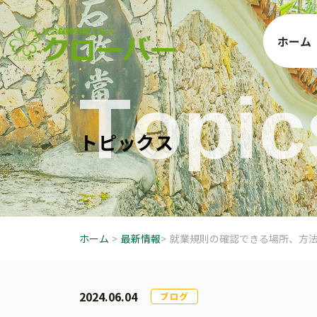
ホーム
T
o
p
i
c
ト
ピ
ッ
ク
ス
ホーム
>
最新情報
>
就業規則の確認できる場所、方
2024.06.04
ブログ