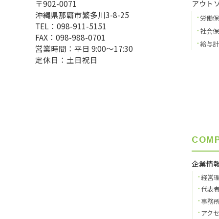
〒902-0071
アウト
沖縄県那覇市繁多川3-8-25
労働保
TEL：098-911-5151
社会保
FAX：098-988-0701
給与計
営業時間：平日 9:00〜17:30
定休日：土日祝日
COM
企業情
経営
代表
事務
アク