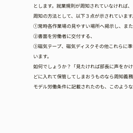
とします。就業規則が周知されていなければ、
周知の方法として、以下３点が示されています
①常時各作業場の見やすい場所へ掲示し、また
②書面を労働者に交付する、
③磁気テープ、磁気ディスクその他これらに準
います。
如何でしょうか？「見たければ部長に声をかけ
どに入れて保管してしまおうものなら周知義務
モデル労働条件に記載されたのも、このような
投
稿
ナ
ビ
ゲ
ー