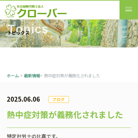
T
o
p
i
c
s
ト
ピ
ッ
ク
ス
ホーム
>
最新情報
>
熱中症対策が義務化されました
2025.06.06
ブログ
熱中症対策が義務化されました
特定社労士の比嘉です。