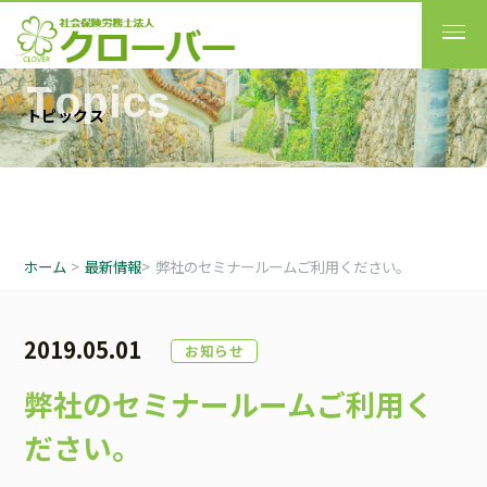
T
o
p
i
c
s
ト
ピ
ッ
ク
ス
ホーム
>
最新情報
>
弊社のセミナールームご利用ください。
2019.05.01
お知らせ
弊社のセミナールームご利用く
ださい。