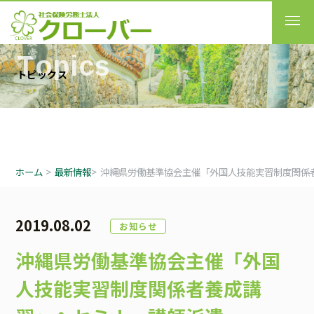
T
o
p
i
c
s
ト
ピ
ッ
ク
ス
ホーム
>
最新情報
>
沖縄県労働基準協会主催「外国人技能実習制度関係
2019.08.02
お知らせ
沖縄県労働基準協会主催「外国
人技能実習制度関係者養成講