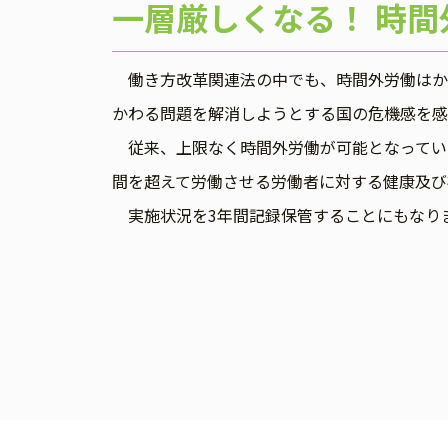
一層厳しくなる！ 時
働き方改革関連法の中でも、時間外労働はか
かわる問題を解消しようとする国の危機感を感
従来、上限なく時間外労働が可能となっていた
間を超えて労働させる労働者に対する健康及び
実施状況を3年間記録保管することにもなり
投
稿
ナ
ビ
ゲ
ー
シ
ョ
ン