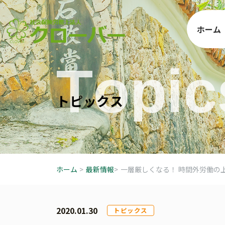
ホーム
T
o
p
i
c
ト
ピ
ッ
ク
ス
ホーム
>
最新情報
>
一層厳しくなる！ 時間外労働の
2020.01.30
トピックス