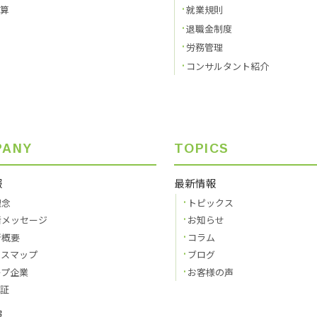
算
就業規則
退職金制度
労務管理
コンサルタント紹介
PANY
TOPICS
報
最新情報
理念
トピックス
者メッセージ
お知らせ
所概要
コラム
セスマップ
ブログ
ープ企業
お客様の声
認証
報