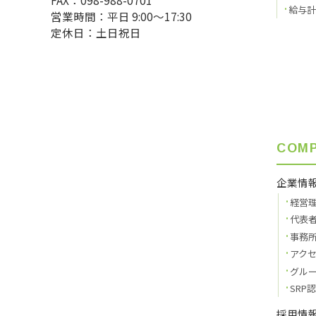
給与計
営業時間：平日 9:00〜17:30
定休日：土日祝日
COM
企業情
経営
代表
事務
アク
グル
SRP
採用情