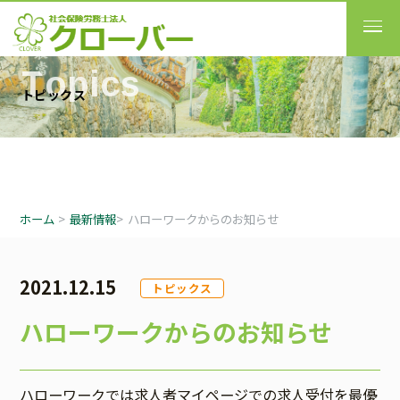
T
o
p
i
c
s
ト
ピ
ッ
ク
ス
ホーム
>
最新情報
>
ハローワークからのお知らせ
2021.12.15
トピックス
ハローワークからのお知らせ
ハローワークでは求人者マイページでの求人受付を最優