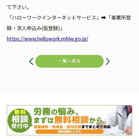
て下さい。
「ハローワークインターネットサービス」➡「事業所登
録・求人申込み(仮登録)」
https://www.hellowork.mhlw.go.jp/
投
稿
一覧へ戻る
ナ
ビ
ゲ
ー
シ
ョ
ン