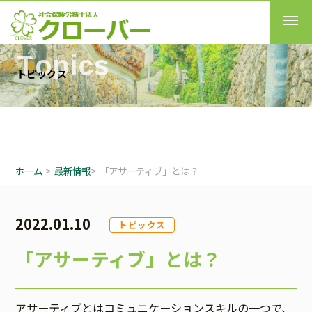
T
o
p
i
c
s
ト
ピ
ッ
ク
ス
ホーム
>
最新情報
>
「アサーティブ」とは？
2022.01.10
トピックス
「アサーティブ」とは？
アサーティブとはコミュニケーションスキルの一つで、