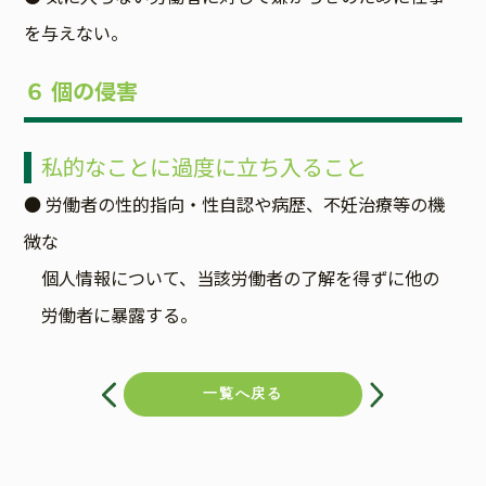
を与えない。
６ 個の侵害
私的なことに過度に立ち入ること
● 労働者の性的指向・性自認や病歴、不妊治療等の機
微な
個人情報について、当該労働者の了解を得ずに他の
労働者に暴露する。
投
稿
一覧へ戻る
ナ
ビ
ゲ
ー
シ