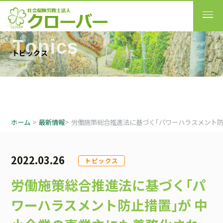
T
o
p
i
c
s
ト
ピ
ッ
ク
ス
ホーム
>
最新情報
>
労働施策総合推進法に基づく｢パワーハラスメント防
2022.03.26
トピックス
労働施策総合推進法に基づく｢パ
ワーハラスメント防止措置｣が 中