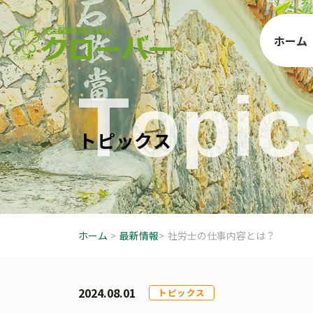
ホーム
T
o
p
i
c
ト
ピ
ッ
ク
ス
ホーム
>
最新情報
>
社労士の仕事内容とは？
2024.08.01
トピックス