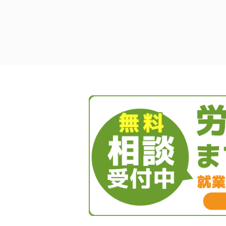
投
稿
ナ
ビ
ゲ
ー
シ
ョ
ン